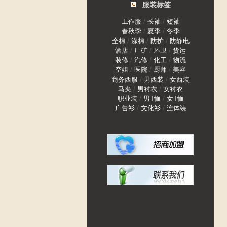
服装标签
/
/
工作服
长袖
短袖
/
/
春秋季
夏季
冬季
/
/
/
全棉
涤棉
防护
防静电
/
/
/
酒店
厂矿
环卫
货运
/
/
/
装修
汽修
化工
物流
/
/
/
空姐
医院
厨师
美容
/
/
商务西服
男西装
女西装
/
/
马夹
男衬衣
女衬衣
/
/
职业装
男T恤
女T恤
/
/
广告衫
文化衫
连体装