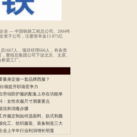
业 — 中国铁路工程总公司。2004年
全资子公司，注册资本金13.875亿
员1667人，项目经理666人，有各类
公司，重组后集团公司下设北京、太原、
台桥梁工厂。
要量身定做一套品牌西服？
 白领提升职场竞争力
在劳动防护服的配备上存在功能单
科：女性衣服尺寸测量要点
清洗和消毒步骤
工作服定制如何选面料、款式和颜
细化工、纺织服装、装备制造三大
企业上半年行业利润增长明显