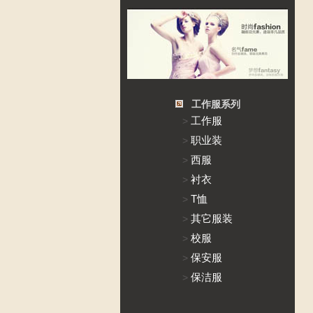
工作服系列
工作服
>
职业装
>
西服
>
衬衣
>
T恤
>
其它服装
>
校服
>
保安服
>
保洁服
>