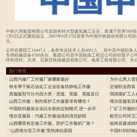
中铁六局集团有限公司是国有特大型建筑施工企业，隶属于世界500强企
1月6日正式重组设立，2007年9月17日变更为中国中铁股份有限公司的
元。
公司在册职工16447人，各类专业技术人员4081人 ，其中高中级职务人
专用机械设备4500余台。集团公司是中国铁路工程总公司的控股子
呼和浩特、天津、石家庄铁路建设有限公司、电务工程有限公司、丰
· 热门资讯
·
山西汽修厂工作服厂家哪家最好
·
为什么男人需
·
秋冬季干燥石油化工企业应备防静电工作服
·
定做职业西装
·
西服版型可分为四大类：意版、英版、美版及日
·
我国煤矿工人
·
山西工作服：制作医护工作服要求有哪些？
·
维尔亚服装百
·
中国纺织服装企业以全新的定制模式 进一步开
·
厂矿工作服的
·
维尔亚服装：汽修工作服油渍的清洗妙招
·
航空公司环卫
·
山西哪里有定做工作服、防护工作服的厂家？
·
临猗县建成精
·
“山西维尔亚工作服”受热捧的原因
·
中国针织织物