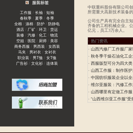
服装标签
中联重科股份有限公司创
所需重大高新技术装备
/
/
工作服
长袖
短袖
/
/
春秋季
夏季
冬季
公司生产具有完全自主知
/
/
/
全棉
涤棉
防护
防静电
齐备的工程机械企业。公
/
/
/
酒店
厂矿
环卫
货运
亿元，员工3万余人。
/
/
/
装修
汽修
化工
物流
/
/
/
空姐
医院
厨师
美容
· 热门资讯
/
/
商务西服
男西装
女西装
·
山西汽修厂工作服厂家
/
/
马夹
男衬衣
女衬衣
·
秋冬季干燥石油化工企
/
/
职业装
男T恤
女T恤
/
/
·
西服版型可分为四大类
广告衫
文化衫
连体装
·
山西工作服：制作医护
·
中国纺织服装企业以全
·
维尔亚服装：汽修工作
·
山西哪里有定做工作服
·
“山西维尔亚工作服”受