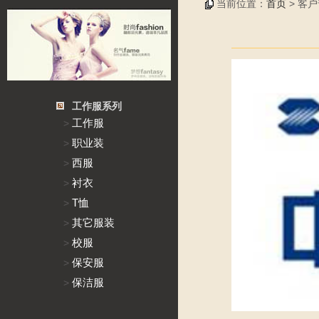
当前位置：
首页
> 客
工作服系列
工作服
>
职业装
>
西服
>
衬衣
>
T恤
>
其它服装
>
校服
>
保安服
>
保洁服
>