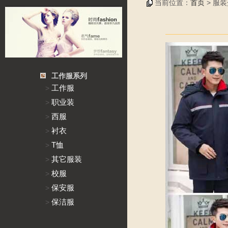
当前位置：
首页
> 服
工作服系列
工作服
>
职业装
>
西服
>
衬衣
>
T恤
>
其它服装
>
校服
>
保安服
>
保洁服
>