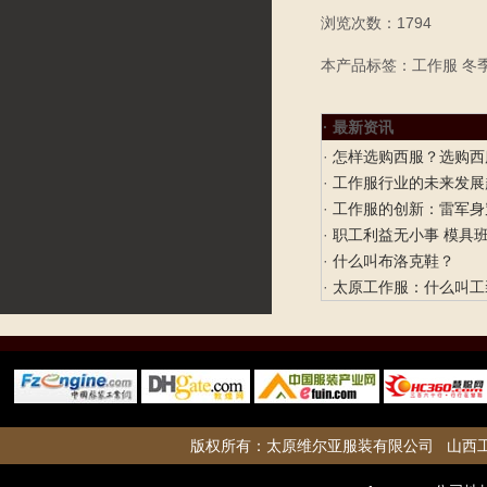
浏览次数：1794
本产品标签：工作服 冬季
· 最新资讯
·
怎样选购西服？选购西
·
工作服行业的未来发展
·
工作服的创新：雷军身
·
职工利益无小事 模具
·
什么叫布洛克鞋？
·
太原工作服：什么叫工
版权所有：
太原维尔亚服装有限公司
山西