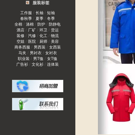
服装标签
/
/
工作服
长袖
短袖
/
/
春秋季
夏季
冬季
/
/
/
全棉
涤棉
防护
防静电
/
/
/
酒店
厂矿
环卫
货运
/
/
/
装修
汽修
化工
物流
/
/
/
空姐
医院
厨师
美容
/
/
商务西服
男西装
女西装
/
/
马夹
男衬衣
女衬衣
/
/
职业装
男T恤
女T恤
/
/
广告衫
文化衫
连体装