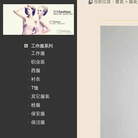
当前位置：
首页
> 服
工作服系列
工作服
>
职业装
>
西服
>
衬衣
>
T恤
>
其它服装
>
校服
>
保安服
>
保洁服
>