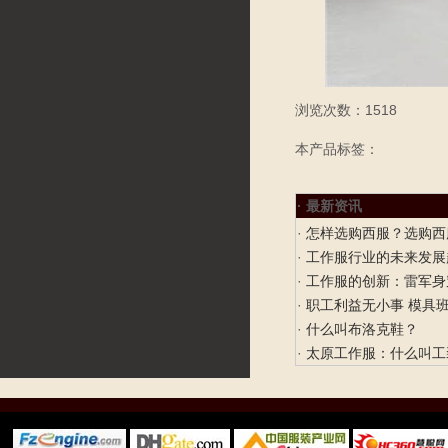
浏览次数：1518
本产品标签：
· 最新资讯
·
怎样选购西服？选购西
·
工作服行业的未来发展
·
工作服的创新：雷军身
·
职工利益无小事 模具
·
什么叫布洛克鞋？
·
太原工作服：什么叫工