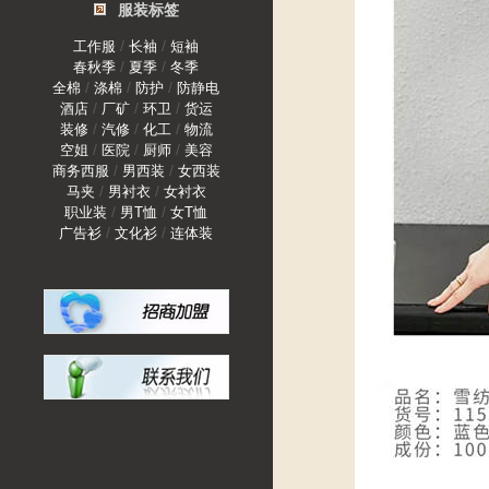
服装标签
/
/
工作服
长袖
短袖
/
/
春秋季
夏季
冬季
/
/
/
全棉
涤棉
防护
防静电
/
/
/
酒店
厂矿
环卫
货运
/
/
/
装修
汽修
化工
物流
/
/
/
空姐
医院
厨师
美容
/
/
商务西服
男西装
女西装
/
/
马夹
男衬衣
女衬衣
/
/
职业装
男T恤
女T恤
/
/
广告衫
文化衫
连体装