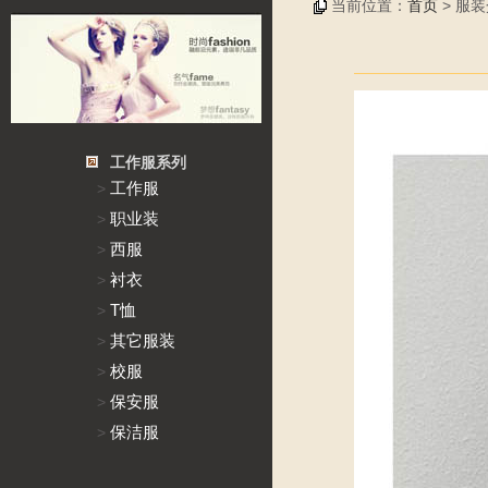
当前位置：
首页
> 服
工作服系列
工作服
>
职业装
>
西服
>
衬衣
>
T恤
>
其它服装
>
校服
>
保安服
>
保洁服
>