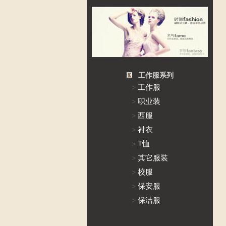
工作服系列
工作服
>
职业装
>
西服
>
衬衣
>
T恤
>
其它服装
>
校服
>
保安服
>
保洁服
>