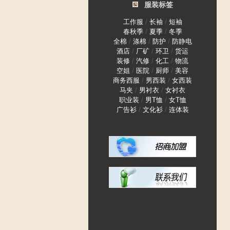
服装标签
/
/
工作服
长袖
短袖
/
/
春秋季
夏季
冬季
/
/
/
全棉
涤棉
防护
防静电
/
/
/
酒店
厂矿
环卫
货运
/
/
/
装修
汽修
化工
物流
/
/
/
空姐
医院
厨师
美容
/
/
商务西服
男西装
女西装
/
/
马夹
男衬衣
女衬衣
/
/
职业装
男T恤
女T恤
/
/
广告衫
文化衫
连体装