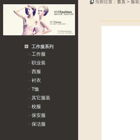
当前位置：
首页
> 服
工作服系列
工作服
>
职业装
>
西服
>
衬衣
>
T恤
>
其它服装
>
校服
>
保安服
>
保洁服
>