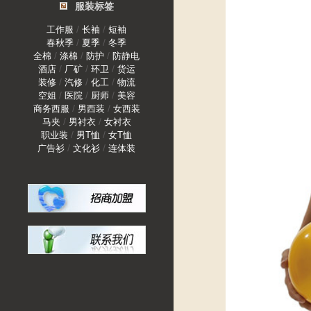
服装标签
/
/
工作服
长袖
短袖
/
/
春秋季
夏季
冬季
/
/
/
全棉
涤棉
防护
防静电
/
/
/
酒店
厂矿
环卫
货运
/
/
/
装修
汽修
化工
物流
/
/
/
空姐
医院
厨师
美容
/
/
商务西服
男西装
女西装
/
/
马夹
男衬衣
女衬衣
/
/
职业装
男T恤
女T恤
/
/
广告衫
文化衫
连体装